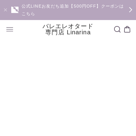
公式LINEお友だち追加【500円OFF】クーポンは
こちら
バレエレオタード
専門店 Linarina