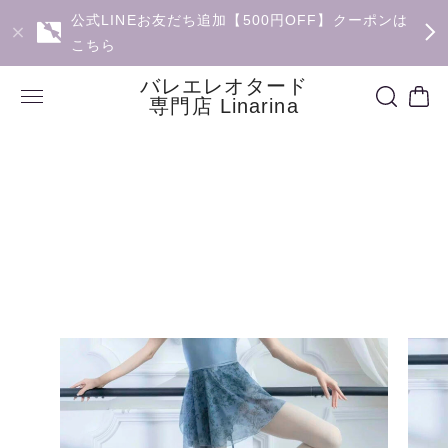
公式LINEお友だち追加【500円OFF】クーポンは
こちら
バレエレオタード
専門店 Linarina