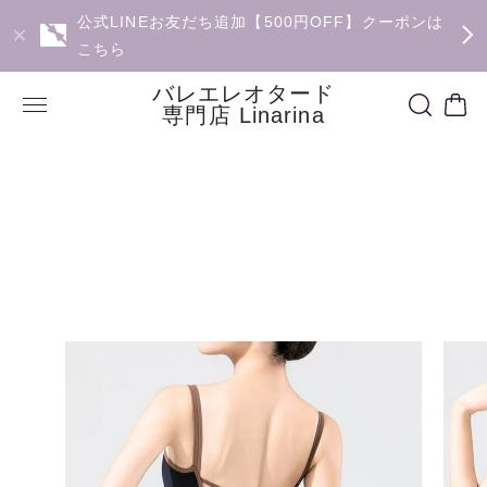
公式LINEお友だち追加【500円OFF】クーポンは
こちら
バレエレオタード
専門店 Linarina