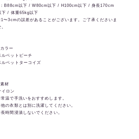
L：B88cm以下 / W80cm以下 / H100cm以下 / 身長170cm
以下 / 体重65kg以下
※1〜3cmの誤差があることがございます。ご了承くださいま
せ。
◼️カラー
ベルベットピーチ
ベルベットターコイズ
◼️素材
ナイロン
※常温で手洗いをおすすめします。
※他の衣類とは別に洗濯してください。
※長時間浸漬しないでください。