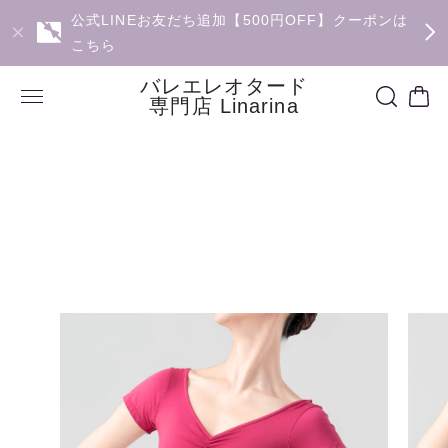
公式LINEお友だち追加【500円OFF】クーポンは
こちら
バレエレオタード
専門店 Linarina