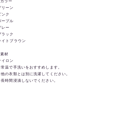
◼️カラー
グリーン
ピンク
パープル
グレー
ブラック
ライトブラウン
◼️素材
ナイロン
※常温で手洗いをおすすめします。
※他の衣類とは別に洗濯してください。
※長時間浸漬しないでください。