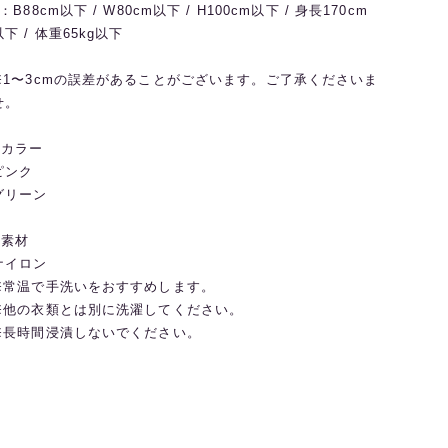
L：B88cm以下 / W80cm以下 / H100cm以下 / 身長170cm
以下 / 体重65kg以下
※1〜3cmの誤差があることがございます。ご了承くださいま
せ。
◼️カラー
ピンク
グリーン
◼️素材
ナイロン
※常温で手洗いをおすすめします。
※他の衣類とは別に洗濯してください。
※長時間浸漬しないでください。