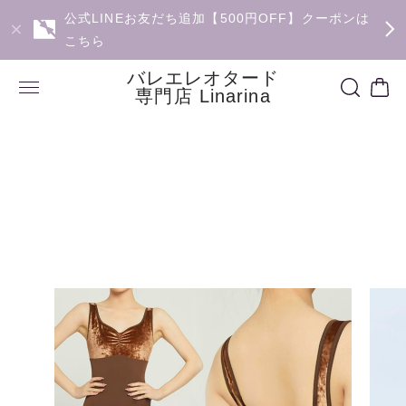
公式LINEお友だち追加【500円OFF】クーポンは
こちら
バレエレオタード
専門店 Linarina