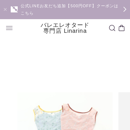
公式LINEお友だち追加【500円OFF】クーポンは
こちら
バレエレオタード
専門店 Linarina