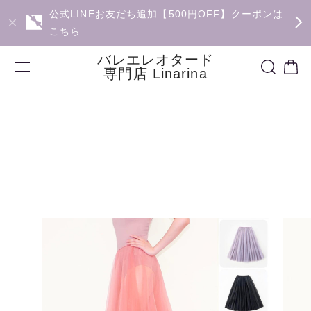
公式LINEお友だち追加【500円OFF】クーポンは
こちら
バレエレオタード
専門店 Linarina