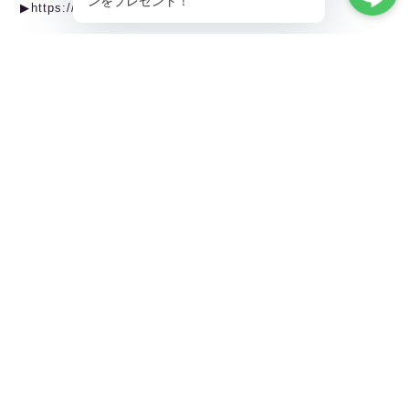
▶︎https://ballet.linarina.shop
Linarina人気アイテムはこちら
▶︎https://ballet.linarina.shop/categories/5378221
ご購入前にこちらをお読みください
▶︎https://ballet.linarina.shop/about
———————————————
Linarina（リーナリーナ）
SHOPPING GUIDEはこちら