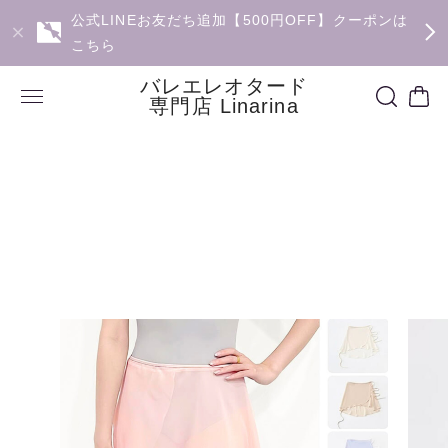
公式LINEお友だち追加【500円OFF】クーポンは
こちら
バレエレオタード
専門店 Linarina