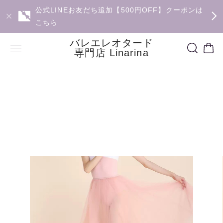
公式LINEお友だち追加【500円OFF】クーポンは
こちら
バレエレオタード
専門店 Linarina