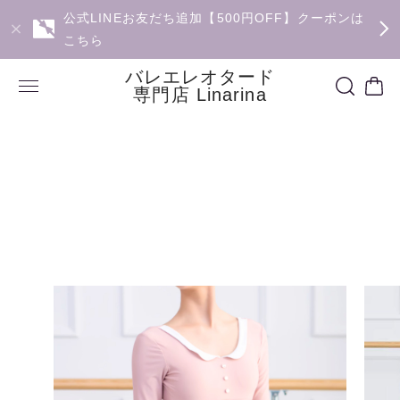
公式LINEお友だち追加【500円OFF】クーポンは
こちら
バレエレオタード
専門店 Linarina