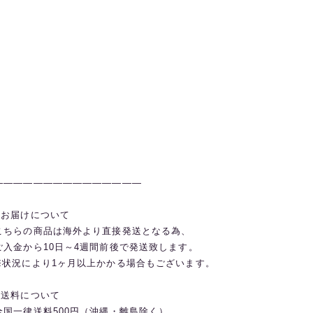
———————————————
◼️お届けについて
こちらの商品は海外より直接発送となる為、
ご入金から10日～4週間前後で発送致します。
※状況により1ヶ月以上かかる場合もございます。
◼️送料について
全国一律送料500円（沖縄・離島除く）