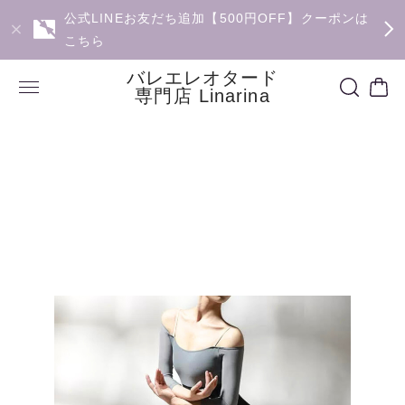
公式LINEお友だち追加【500円OFF】クーポンは
こちら
バレエレオタード
専門店 Linarina