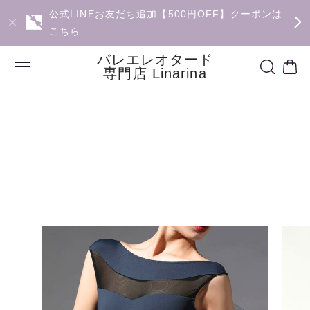
公式LINEお友だち追加【500円OFF】クーポンは
こちら
バレエレオタード
専門店 Linarina