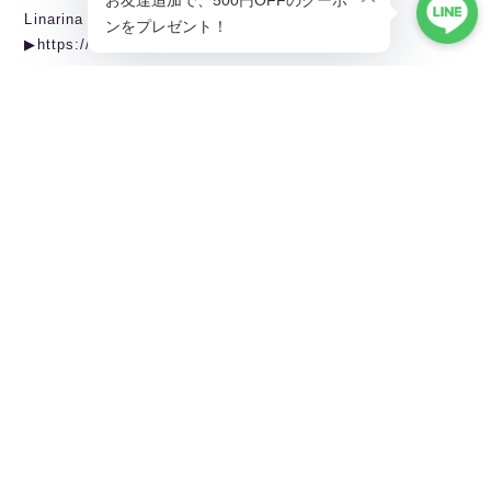
Linarina TOPページから全商品閲覧できます。
▶︎https://ballet.linarina.shop
Linarina人気アイテムはこちら
▶︎https://ballet.linarina.shop/categories/5378221
ご購入前にこちらをお読みください
▶︎https://ballet.linarina.shop/about
———————————————
Linarina（リーナリーナ）
SHOPPING GUIDEはこちら