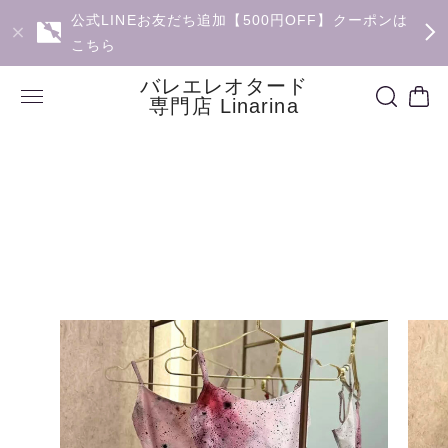
公式LINEお友だち追加【500円OFF】クーポンは
こちら
バレエレオタード
専門店 Linarina