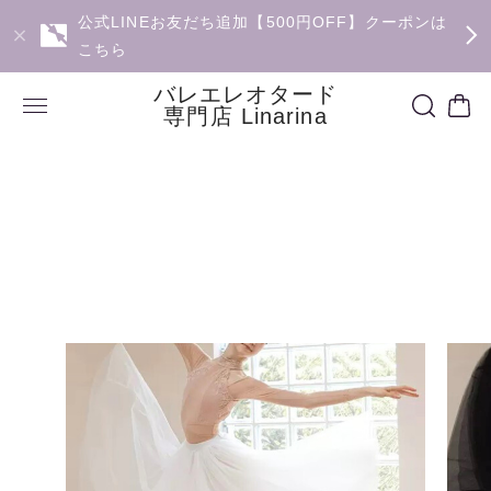
公式LINEお友だち追加【500円OFF】クーポンは
こちら
バレエレオタード
専門店 Linarina