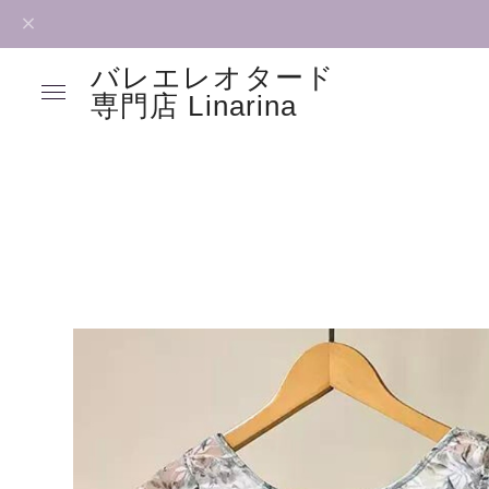
バレエレオタード
専門店 Linarina