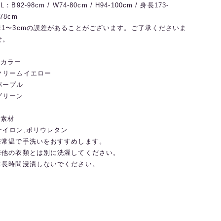
L：B92-98cm / W74-80cm / H94-100cm / 身長173-
78cm
※1〜3cmの誤差があることがございます。ご了承くださいま
せ。
◼️カラー
クリームイエロー
パープル
グリーン
◼️素材
ナイロン,ポリウレタン
※常温で手洗いをおすすめします。
※他の衣類とは別に洗濯してください。
※長時間浸漬しないでください。