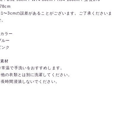
78cm
※1〜3cmの誤差があることがございます。ご了承くださいま
せ。
◼️カラー
ブルー
ピンク
◼️素材
※常温で手洗いをおすすめします。
※他の衣類とは別に洗濯してください。
※長時間浸漬しないでください。