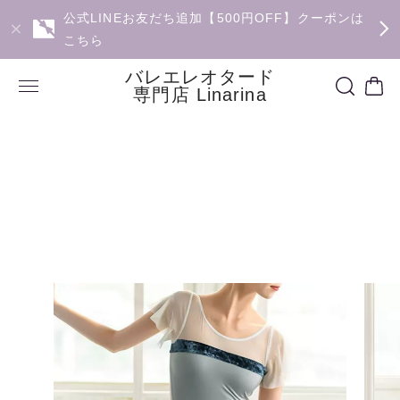
公式LINEお友だち追加【500円OFF】クーポンは
こちら
バレエレオタード
専門店 Linarina