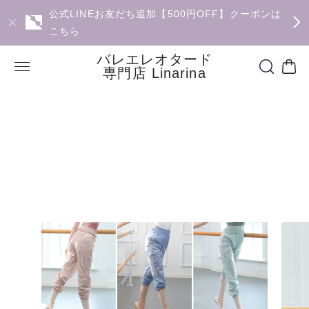
公式LINEお友だち追加【500円OFF】クーポンは
こちら
バレエレオタード
専門店 Linarina