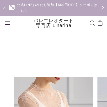
公式LINEお友だち追加【500円OFF】クーポンは
こちら
バレエレオタード
専門店 Linarina