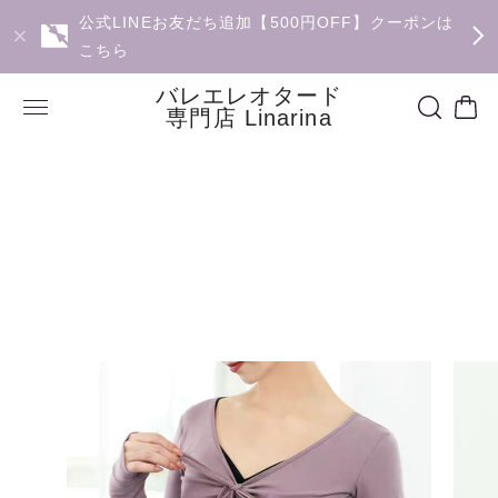
公式LINEお友だち追加【500円OFF】クーポンは
こちら
バレエレオタード
専門店 Linarina