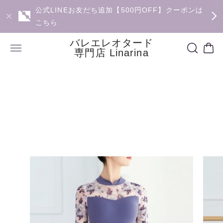
公式LINEお友だち追加【500円OFF】クーポンは
こちら
バレエレオタード
専門店 Linarina