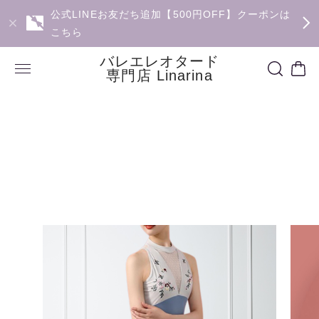
公式LINEお友だち追加【500円OFF】クーポンは
こちら
バレエレオタード
専門店 Linarina