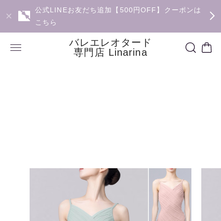
公式LINEお友だち追加【500円OFF】クーポンは
こちら
バレエレオタード
専門店 Linarina