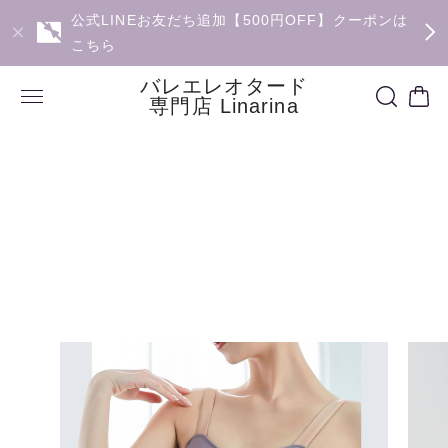
公式LINEお友だち追加【500円OFF】クーポンは
こちら
バレエレオタード
専門店 Linarina