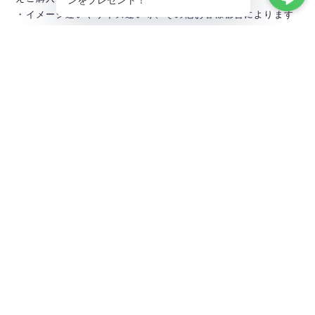
・イメージ違いやサイズ違い等、その他お客様都合によります
キャンセル・返品交換はご遠慮ください。
———————————————
Linarina TOPページから全商品閲覧できます。
▶︎https://ballet.linarina.shop
Linarina人気アイテムはこちら
▶︎https://ballet.linarina.shop/categories/5378221
ご購入前にこちらをお読みください
▶︎https://ballet.linarina.shop/about
———————————————
Linarina（リーナリーナ）
SHOPPING GUIDEはこちら