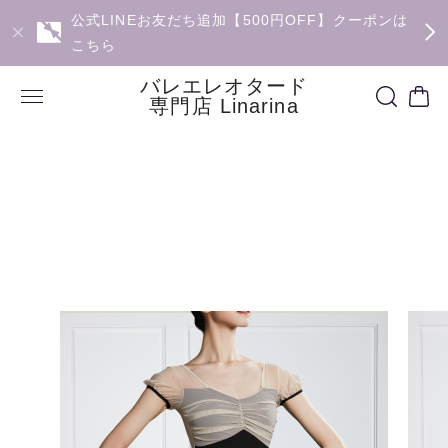
公式LINEお友だち追加【500円OFF】クーポンは
こちら
バレエレオタード
専門店 Linarina