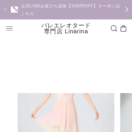
公式LINEお友だち追加【500円OFF】クーポンは
こちら
バレエレオタード
専門店 Linarina