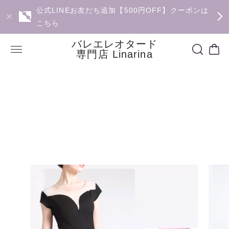
公式LINEお友だち追加【500円OFF】クーポンは
こちら
バレエレオタード
専門店 Linarina