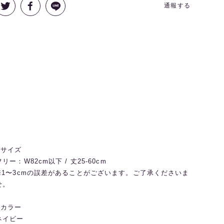
通報する
◼️サイズ
フリー：W82cm以下 / 丈25-60cm
※1〜3cmの誤差があることがございます。ご了承くださいま
せ。
◼️カラー
ネイビー