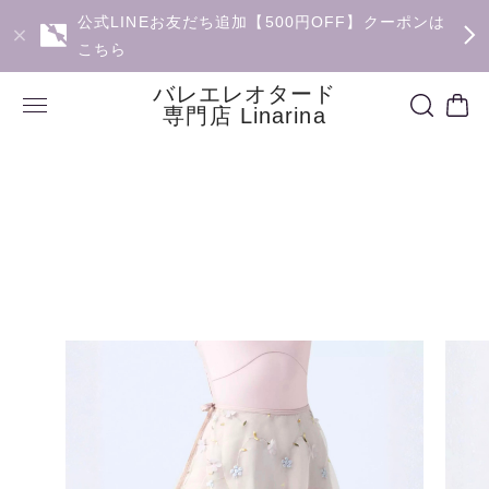
公式LINEお友だち追加【500円OFF】クーポンは
こちら
バレエレオタード
専門店 Linarina