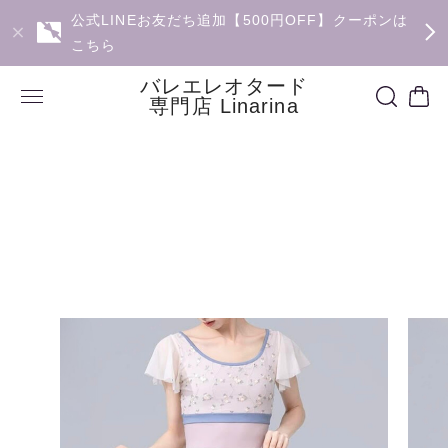
公式LINEお友だち追加【500円OFF】クーポンは
こちら
バレエレオタード
専門店 Linarina