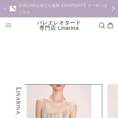
公式LINEお友だち追加【500円OFF】クーポンは
こちら
バレエレオタード
専門店 Linarina