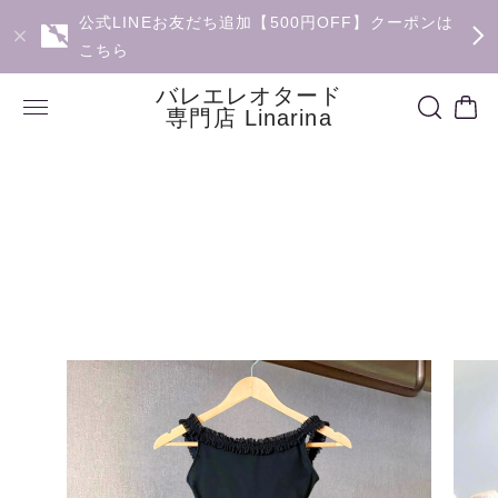
公式LINEお友だち追加【500円OFF】クーポンは
こちら
バレエレオタード
専門店 Linarina