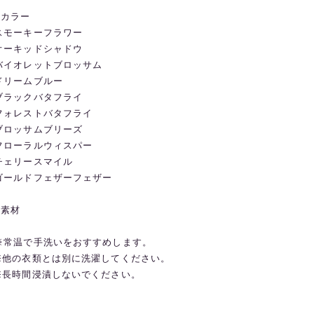
◼️カラー
スモーキーフラワー
オーキッドシャドウ
バイオレットブロッサム
ドリームブルー
ブラックバタフライ
フォレストバタフライ
ブロッサムブリーズ
フローラルウィスパー
チェリースマイル
ゴールドフェザーフェザー
◼️素材
※常温で手洗いをおすすめします。
※他の衣類とは別に洗濯してください。
※長時間浸漬しないでください。