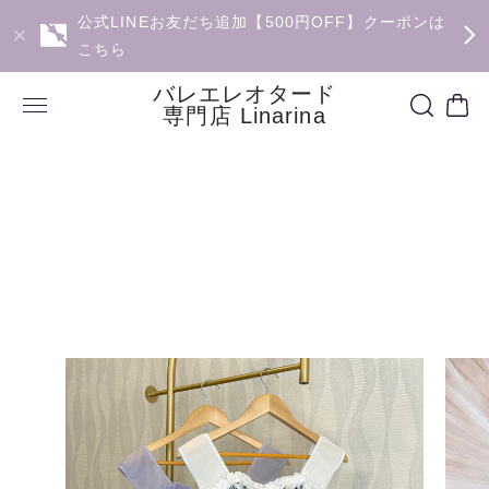
公式LINEお友だち追加【500円OFF】クーポンは
こちら
バレエレオタード
専門店 Linarina