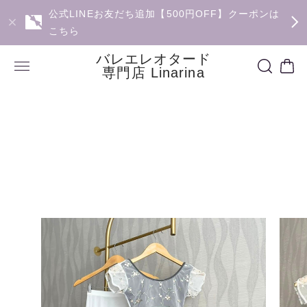
公式LINEお友だち追加【500円OFF】クーポンは
こちら
バレエレオタード
専門店 Linarina