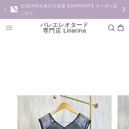
公式LINEお友だち追加【500円OFF】クーポンは
こちら
バレエレオタード
専門店 Linarina