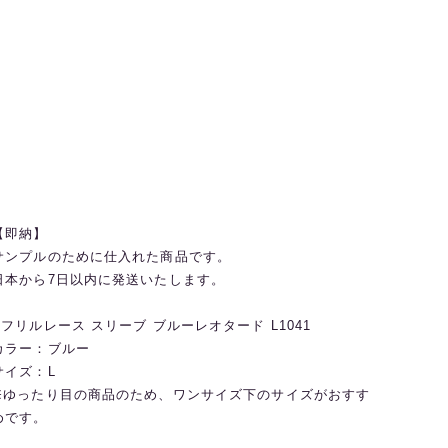
【即納】
サンプルのために仕入れた商品です。
日本から7日以内に発送いたします。
◼️フリルレース スリーブ ブルーレオタード L1041
カラー：ブルー
サイズ：L
※ゆったり目の商品のため、ワンサイズ下のサイズがおすす
めです。