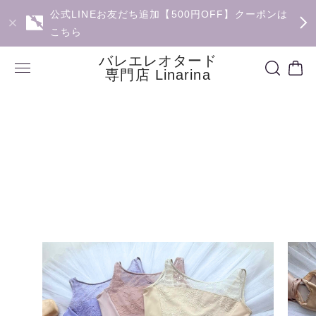
公式LINEお友だち追加【500円OFF】クーポンは
こちら
バレエレオタード
専門店 Linarina