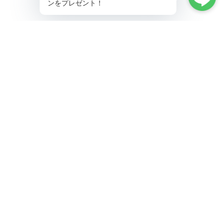
▼ フローラルパターン巻きスカート 9色展開
https://ballet.linarina.shop/items/103145382