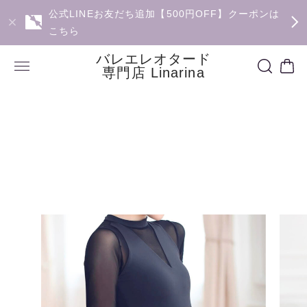
公式LINEお友だち追加【500円OFF】クーポンは
こちら
バレエレオタード
専門店 Linarina